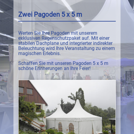
Zwei Pagoden 5 x 5 m
Werten Sie Ihre Pagoden mit unserem
exklusiven Regenschutzpaket auf. Mit einer
stabilen Dachplane und integrierter indirekter
Beleuchtung wird Ihre Veranstaltung zu einem
magischen Erlebnis.
Schaffen Sie mit unseren Pagoden 5 x 5 m
schöne Erinnerungen an Ihre Feier!