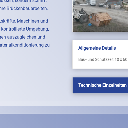
flüssen, sondern schafft
hre Brückenbauarbeiten.
itskräfte, Maschinen und
 kontrollierte Umgebung,
ngen auszugleichen und
aterialkonditionierung zu
Allgemeine Details
Bau- und Schutzzelt 10 x 6
Technische Einzelheiten