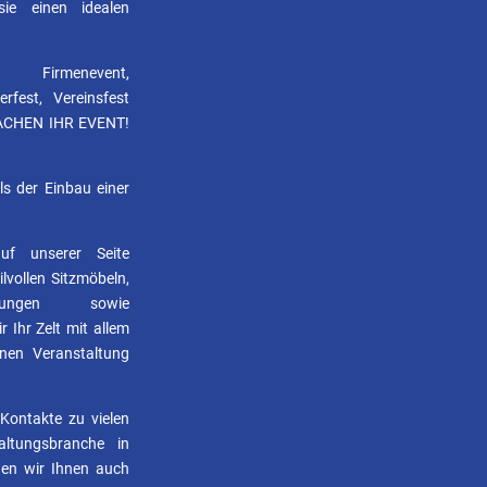
ie einen idealen
, Firmenevent,
rfest, Vereinsfest
ACHEN IHR EVENT!
ls der Einbau einer
f unserer Seite
tilvollen Sitzmöbeln,
htungen sowie
 Ihr Zelt mit allem
nen Veranstaltung
Kontakte zu vielen
taltungsbranche in
nen wir Ihnen auch