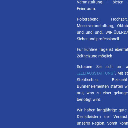
Veranstaltung – bieten s
Feierraum.
Polterabend, Hochzeit
Messeveranstaltung, Oktobe
und, und, und… WIR ÜBERD
Sicher und professionell.
Für kühlere Tage ist ebenfal
Zeltheizung möglich.
Schauen Sie sich um au
„ZELTAUSSTATTUNG“
. Mit s
Stehtischen, Beleuc
Bühnenelementen statten wir
aus, was zu einer gelunge
benötigt wird.
Wir haben langjährige gute 
Dienstleistern der Verans
unserer Region. Somit kön