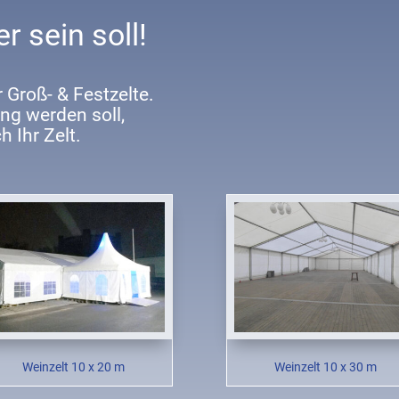
 sein soll!
r Groß- & Festzelte.
ung werden soll,
h Ihr Zelt.
Weinzelt 10 x 20 m
Weinzelt 10 x 30 m