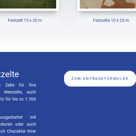
Festzelt 15 x 30 m
Festzelte 10 x 25 m
zelte
ZUM ANFRAGEFORMULAR
n Zelte für Ihre
e Weinzelte, auch
atz für bis zu 1.500
sgestattet mit
rnituren oder auch
ch Charakter Ihrer