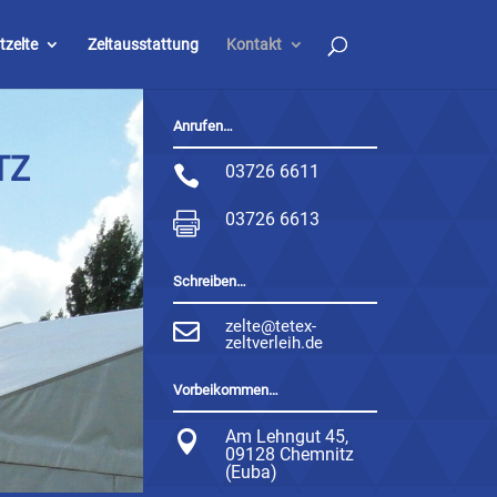
tzelte
Zeltausstattung
Kontakt
Anrufen…
TZ
03726 6611

03726 6613

Schreiben…
zelte@tetex-

zeltverleih.de
Vorbeikommen…
Am Lehngut 45,

09128 Chemnitz
(Euba)