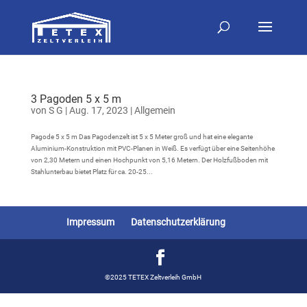
3 Pagoden 5 x 5 m
von
S G
|
Aug. 17, 2023
|
Allgemein
Pagode 5 x 5 m Das Pagodenzelt ist 5 x 5 Meter groß und hat eine elegante
Aluminium-Konstruktion mit PVC-Planen in Weiß. Es verfügt über eine Seitenhöhe
von 2,30 Metern und einen Hochpunkt von 5,16 Metern. Der Holzfußboden mit
Stahlunterbau bietet Platz für ca. 20-25...
Impressum
Datenschutzerklärung
©2025 TETEX Zeltverleih GmbH